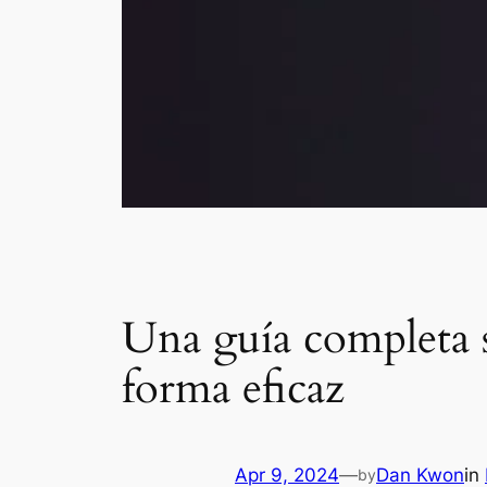
Una guía completa s
forma eficaz
Apr 9, 2024
—
Dan Kwon
in
by