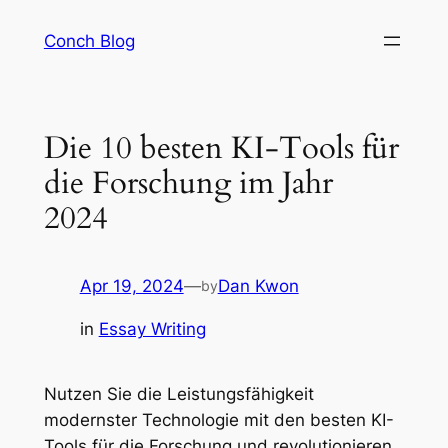
Skip
Conch Blog
to
content
Die 10 besten KI-Tools für
die Forschung im Jahr
2024
Apr 19, 2024
—
Dan Kwon
by
in
Essay Writing
Nutzen Sie die Leistungsfähigkeit
modernster Technologie mit den besten KI-
Tools für die Forschung und revolutionieren