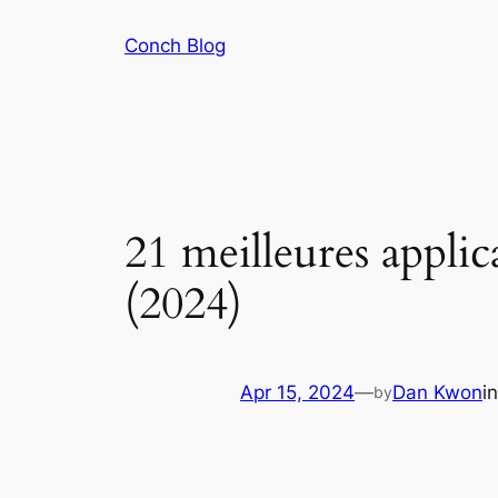
Skip
Conch Blog
to
content
21 meilleures appli
(2024)
Apr 15, 2024
—
Dan Kwon
i
by